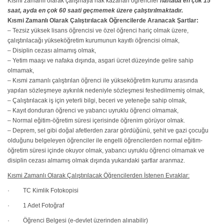
Kısmi zamanlı olarak çalışmaya hak kazanan öğrenciler
haftada en çok 15
saat, ayda en çok 60 saati geçmemek üzere çalıştırılmaktadır.
Kısmi Zamanlı Olarak Çalıştırılacak Öğrencilerde Aranacak Şartlar:
– Tezsiz yüksek lisans öğrencisi ve özel öğrenci hariç olmak üzere,
çalıştırılacağı yükseköğretim kurumunun kayıtlı öğrencisi olmak,
– Disiplin cezası almamış olmak,
– Yetim maaşı ve nafaka dışında, asgari ücret düzeyinde gelire sahip
olmamak,
– Kısmi zamanlı çalıştırılan öğrenci ile yükseköğretim kurumu arasında
yapılan sözleşmeye aykırılık nedeniyle sözleşmesi feshedilmemiş olmak,
– Çalıştırılacak iş için yeterli bilgi, beceri ve yeteneğe sahip olmak,
– Kayıt donduran öğrenci ve yabancı uyruklu öğrenci olmamak,
– Normal eğitim-öğretim süresi içerisinde öğrenim görüyor olmak.
– Deprem, sel gibi doğal afetlerden zarar gördüğünü, şehit ve gazi çocuğu
olduğunu belgeleyen öğrenciler ile engelli öğrencilerden normal eğitim-
öğretim süresi içinde okuyor olmak, yabancı uyruklu öğrenci olmamak ve
disiplin cezası almamış olmak dışında yukarıdaki şartlar aranmaz.
Kısmi Zamanlı Olarak Çalıştırılacak Öğrencilerden İstenen Evraklar:
· TC Kimlik Fotokopisi
· 1 Adet Fotoğraf
· Öğrenci Belgesi (e-devlet üzerinden alınabilir)