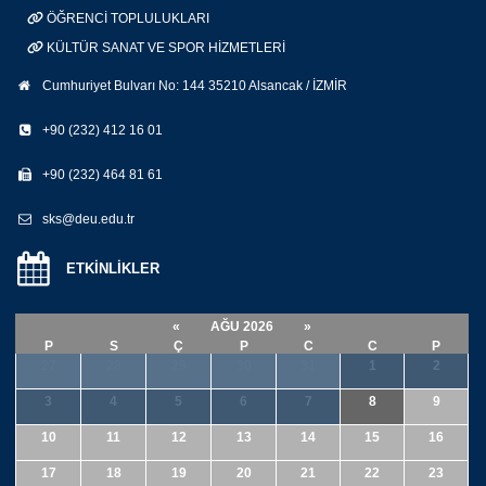
ÖĞRENCİ TOPLULUKLARI
KÜLTÜR SANAT VE SPOR HİZMETLERİ
Cumhuriyet Bulvarı No: 144 35210 Alsancak / İZMİR
+90 (232) 412 16 01
+90 (232) 464 81 61
sks@deu.edu.tr
ETKİNLİKLER
«
AĞU 2026
»
P
S
Ç
P
C
C
P
27
28
29
30
31
1
2
3
4
5
6
7
8
9
10
11
12
13
14
15
16
17
18
19
20
21
22
23