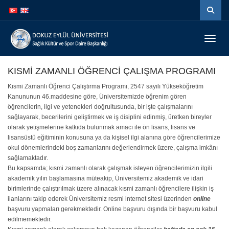
İçeriğe
Navigasyona
atla
atla
Menüy
KISMİ ZAMANLI ÖĞRENCİ ÇALIŞMA PROGRAMI
Kısmi Zamanlı Öğrenci Çalıştırma Programı, 2547 sayılı Yükseköğretim
Kanununun 46.maddesine göre, Üniversitemizde öğrenim gören
öğrencilerin, ilgi ve yetenekleri doğrultusunda, bir işte çalışmalarını
sağlayarak, becerilerini geliştirmek ve iş disiplini edinmiş, üretken bireyler
olarak yetişmelerine katkıda bulunmak amacı ile ön lisans, lisans ve
lisansüstü eğitiminin konusuna ya da kişisel ilgi alanına göre öğrencilerimize
okul dönemlerindeki boş zamanlarını değerlendirmek üzere, çalışma imkânı
sağlamaktadır.
Bu kapsamda; kısmi zamanlı olarak çalışmak isteyen öğrencilerimizin ilgili
akademik yılın başlamasına müteakip, Üniversitemiz akademik ve idari
birimlerinde çalıştırılmak üzere alınacak kısmi zamanlı öğrencilere ilişkin iş
ilanlarını takip ederek Üniversitemiz resmi internet sitesi üzerinden
online
başvuru yapmaları gerekmektedir. Online başvuru dışında bir başvuru kabul
edilmemektedir.