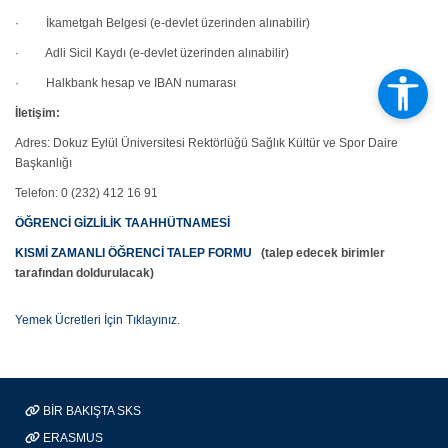
· İkametgah Belgesi (e-devlet üzerinden alınabilir)
· Adli Sicil Kaydı (e-devlet üzerinden alınabilir)
· Halkbank hesap ve IBAN numarası
İletişim:
Adres: Dokuz Eylül Üniversitesi Rektörlüğü Sağlık Kültür ve Spor Daire
Başkanlığı
Telefon: 0 (232) 412 16 91
ÖĞRENCİ GİZLİLİK TAAHHÜTNAMESİ
KISMİ ZAMANLI ÖĞRENCİ TALEP FORMU
(talep edecek birimler
tarafından doldurulacak)
Yemek Ücretleri İçin Tıklayınız.
BİR BAKIŞTA SKS
ERASMUS