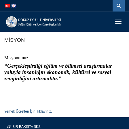
İçeriğe
Navigasyona
atla
atla
Menüy
MİSYON
Misyonumuz
“Gerçekleştirdiği eğitim ve bilimsel araştırmalar
yoluyla insanlığın ekonomik, kültürel ve sosyal
zenginliğini artırmaktır.”
Yemek Ücretleri İçin Tıklayınız.
BİR BAKIŞTA SKS