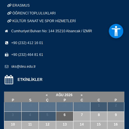
ERASMUS
ÖĞRENCİ TOPLULUKLARI
KÜLTÜR SANAT VE SPOR HİZMETLERİ
Cumhuriyet Bulvarı No: 144 35210 Alsancak / İZMİR
+90 (232) 412 16 01
+90 (232) 464 81 61
sks@deu.edu.tr
ETKİNLİKLER
«
AĞU 2026
»
P
S
Ç
P
C
C
P
27
28
29
30
31
1
2
3
4
5
6
7
8
9
10
11
12
13
14
15
16