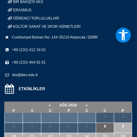
BİR BAKIŞTA SKS
ERASMUS
ÖĞRENCİ TOPLULUKLARI
KÜLTÜR SANAT VE SPOR HİZMETLERİ
Cumhuriyet Bulvarı No: 144 35210 Alsancak / İZMİR
+90 (232) 412 16 01
+90 (232) 464 81 61
sks@deu.edu.tr
ETKİNLİKLER
«
AĞU 2026
»
P
S
Ç
P
C
C
P
27
28
29
30
31
1
2
3
4
5
6
7
8
9
10
11
12
13
14
15
16