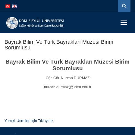
İçeriğe
Navigasyona
atla
atla
Menüy
Bayrak Bilim Ve Türk Bayrakları Müzesi Birim
Sorumlusu
Bayrak Bilim Ve Türk Bayrakları Müzesi Birim
Sorumlusu
Öğr. Gör. Nurcan DURMAZ
nurcan.durmaz(@)deu.edu.tr
Yemek Ücretleri İçin Tıklayınız.