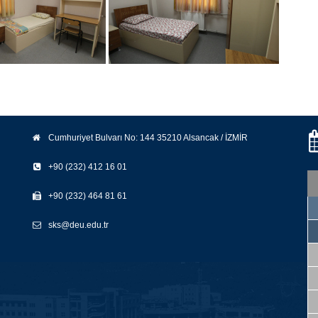
Cumhuriyet Bulvarı No: 144 35210 Alsancak / İZMİR
+90 (232) 412 16 01
+90 (232) 464 81 61
sks@deu.edu.tr