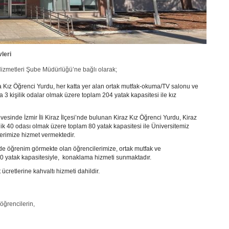
leri
Hizmetleri Şube Müdürlüğü’ne bağlı olarak;
a Kız Öğrenci Yurdu, her katta yer alan ortak mutfak-okuma/TV salonu ve
a 3 kişilik odalar olmak üzere toplam 204 yatak kapasitesi ile kız
çevesinde İzmir İli Kiraz İlçesi’nde bulunan Kiraz Kız Öğrenci Yurdu, Kiraz
lik 40 odası olmak üzere toplam 80 yatak kapasitesi ile Üniversitemiz
rimize hizmet vermektedir.
nde öğrenim görmekte olan öğrencilerimize, ortak mutfak ve
60 yatak kapasitesiyle, konaklama hizmeti sunmaktadır.
cretlerine kahvaltı hizmeti dahildir.
 öğrencilerin,