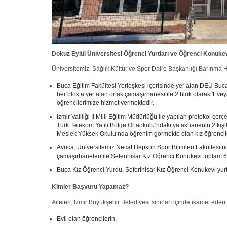
Dokuz Eylül Üniversitesi Öğrenci Yurtları ve Öğrenci Konukev
Üniversitemiz, Sağlık Kültür ve Spor Daire Başkanlığı Barınma 
Buca Eğitim Fakültesi Yerleşkesi içerisinde yer alan DEÜ Buc
her blokta yer alan ortak çamaşırhanesi ile 2 blok olarak 1 vey
öğrencilerimize hizmet vermektedir.
İzmir Valiliği İl Milli Eğitim Müdürlüğü ile yapılan protokol çer
Türk Telekom Yatılı Bölge Ortaokulu’ndaki yatakhanenin 2 kişi
Meslek Yüksek Okulu’nda öğrenim görmekte olan kız öğrencile
Ayrıca; Üniversitemiz Necat Hepkon Spor Bilimleri Fakültesi’
çamaşırhaneleri ile Seferihisar Kız Öğrenci Konukevi toplam 
Buca Kız Öğrenci Yurdu, Seferihisar Kız Öğrenci Konukevi yurt ü
Kimler Başvuru Yapamaz?
Aileleri, İzmir Büyükşehir Belediyesi sınırları içinde ikamet eden
Evli olan öğrencilerin,