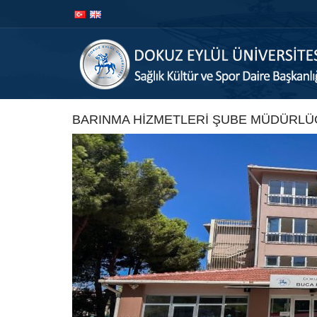
İçeriğe
Navigasyona
atla
atla
BARINMA HİZMETLERİ ŞUBE MÜDÜRL