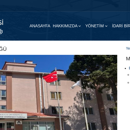
ANASAYFA
HAKKIMIZDA
YÖNETİM
İDARİ B
ÜĞÜ
Ye
M