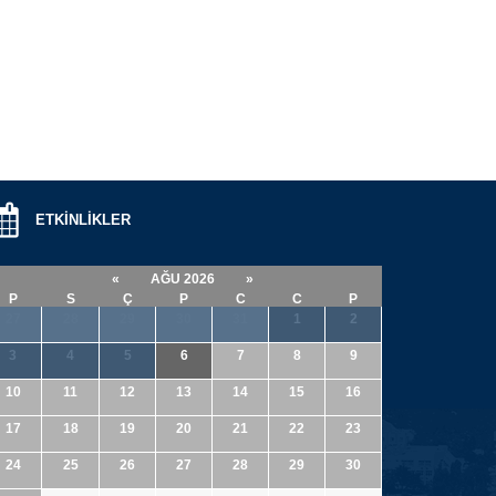
ETKİNLİKLER
«
AĞU 2026
»
P
S
Ç
P
C
C
P
27
28
29
30
31
1
2
3
4
5
6
7
8
9
10
11
12
13
14
15
16
17
18
19
20
21
22
23
24
25
26
27
28
29
30