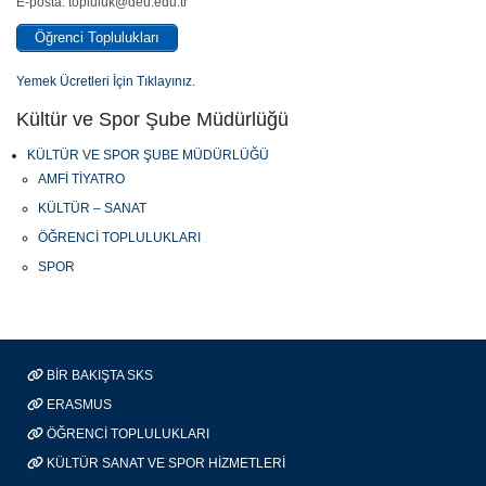
E-posta: topluluk@deu.edu.tr
Öğrenci Toplulukları
Yemek Ücretleri İçin Tıklayınız.
Kültür ve Spor Şube Müdürlüğü
KÜLTÜR VE SPOR ŞUBE MÜDÜRLÜĞÜ
AMFİ TİYATRO
KÜLTÜR – SANAT
ÖĞRENCİ TOPLULUKLARI
SPOR
BİR BAKIŞTA SKS
ERASMUS
ÖĞRENCİ TOPLULUKLARI
KÜLTÜR SANAT VE SPOR HİZMETLERİ