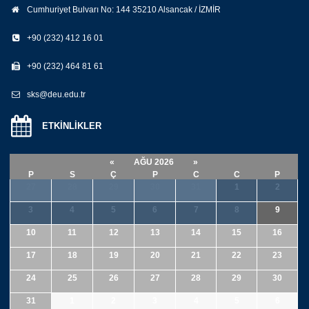
Cumhuriyet Bulvarı No: 144 35210 Alsancak / İZMİR
+90 (232) 412 16 01
+90 (232) 464 81 61
sks@deu.edu.tr
ETKİNLİKLER
«
AĞU 2026
»
P
S
Ç
P
C
C
P
27
28
29
30
31
1
2
3
4
5
6
7
8
9
10
11
12
13
14
15
16
17
18
19
20
21
22
23
24
25
26
27
28
29
30
31
1
2
3
4
5
6