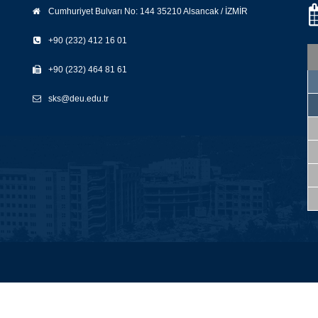
Cumhuriyet Bulvarı No: 144 35210 Alsancak / İZMİR
+90 (232) 412 16 01
+90 (232) 464 81 61
sks@deu.edu.tr