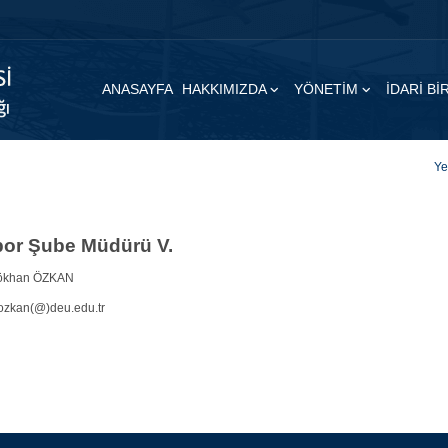
ANASAYFA
HAKKIMIZDA
YÖNETİM
İDARİ B
Ye
por Şube Müdürü V.
khan ÖZKAN
ozkan(@)deu.edu.tr