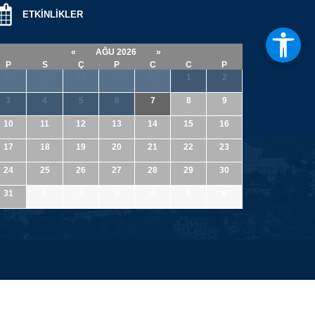
ETKİNLİKLER
«
AĞU 2026
»
P
S
Ç
P
C
C
P
27
28
29
30
31
1
2
3
4
5
6
7
8
9
10
11
12
13
14
15
16
17
18
19
20
21
22
23
24
25
26
27
28
29
30
31
1
2
3
4
5
6