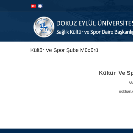
İçeriğe
Navigasyona
atla
atla
Kültür Ve Spor Şube Müdürü
Kültür Ve S
Gö
gokhan.