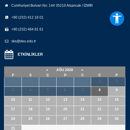
Cumhuriyet Bulvarı No: 144 35210 Alsancak / İZMİR
+90 (232) 412 16 01
+90 (232) 464 81 61
sks@deu.edu.tr
ETKİNLİKLER
«
AĞU 2026
»
P
S
Ç
P
C
C
P
27
28
29
30
31
1
2
3
4
5
6
7
8
9
10
11
12
13
14
15
16
17
18
19
20
21
22
23
24
25
26
27
28
29
30
31
1
2
3
4
5
6