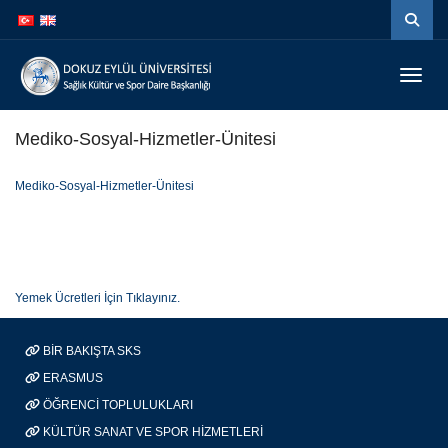
İçeriğe
Navigasyona
atla
atla
Menüy
Mediko-Sosyal-Hizmetler-Ünitesi
Mediko-Sosyal-Hizmetler-Ünitesi
Yemek Ücretleri İçin Tıklayınız.
BİR BAKIŞTA SKS
ERASMUS
ÖĞRENCİ TOPLULUKLARI
KÜLTÜR SANAT VE SPOR HİZMETLERİ