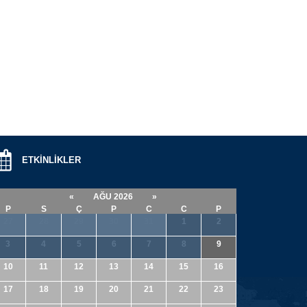
ETKİNLİKLER
«
AĞU 2026
»
P
S
Ç
P
C
C
P
27
28
29
30
31
1
2
3
4
5
6
7
8
9
10
11
12
13
14
15
16
17
18
19
20
21
22
23