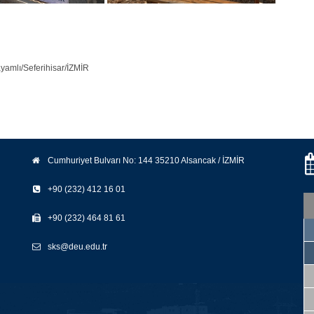
yamlı/Seferihisar/İZMİR
Cumhuriyet Bulvarı No: 144 35210 Alsancak / İZMİR
+90 (232) 412 16 01
+90 (232) 464 81 61
sks@deu.edu.tr