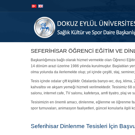
İçeriğe
Navigasyona
atla
atla
SEFERİHİSAR ÖĞRENCİ EĞİTİM VE DİN
Başkanlığımıza bağlı olarak hizmet vermekte olan Öğrenci Eğitim
14 dönüm arazi üzerine 1986 yılında kurulmuştur. Başlatılan yeni
olma yolunda da ilerlemekte olup; yıl içinde çeşitli, staj, semine
Tesis içinde odalar çift kişiliktir. Odalarda banyo-wc, duş, klima
kahvaltısı ve akşam yemeği hizmeti verilmektedir. Tesisimiz 68 od
salonu, internet cafe, TV salonu, kafeterya, amfi tiyatro, plaj ve 
Tesisimizin en önemli amacı, dinlenme, eğlenme ve öğrenme faal
spor turnuvaları, animasyon faaliyetleri, güncel konularla ilgili
Seferihisar Dinlenme Tesisleri İçin Başvu