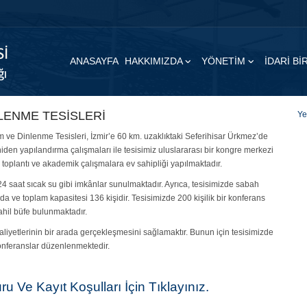
ANASAYFA
HAKKIMIZDA
YÖNETİM
İDARİ B
LENME TESİSLERİ
Ye
 ve Dinlenme Tesisleri, İzmir’e 60 km. uzaklıktaki Seferihisar Ürkmez’de
den yapılandırma çalışmaları ile tesisimiz uluslararası bir kongre merkezi
r, toplantı ve akademik çalışmalara ev sahipliği yapılmaktadır.
, 24 saat sıcak su gibi imkânlar sunulmaktadır. Ayrıca, tesisimizde sabah
a ve toplam kapasitesi 136 kişidir. Tesisimizde 200 kişilik bir konferans
sahil büfe bulunmaktadır.
iyetlerinin bir arada gerçekleşmesini sağlamaktır. Bunun için tesisimizde
 konferanslar düzenlenmektedir.
ru Ve Kayıt Koşulları İçin Tıklayınız.