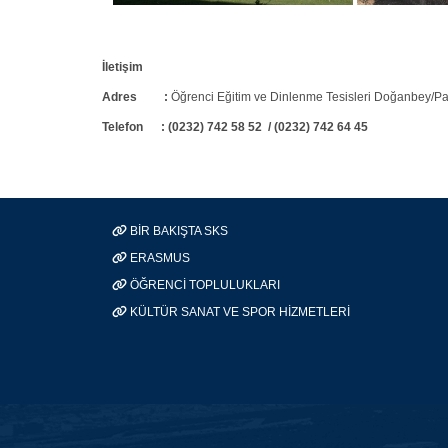
İletişim
Adres :
Öğrenci Eğitim ve Dinlenme Tesisleri Doğanbey/Pa
Telefon : (0232) 742 58 52
/ (0232) 742 64 45
BİR BAKIŞTA SKS
ERASMUS
ÖĞRENCİ TOPLULUKLARI
KÜLTÜR SANAT VE SPOR HİZMETLERİ